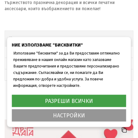
тържеството празнична декорация и всички печатни
аксесоари, които въображението ви пожелае!
Характеристики
НИЕ ИЗПОЛЗВАМЕ "БИСКВИТКИ"
Размер, мм
140х160 мм
Използваме "бисквитки" за да Ви предоставим оптимално
преживяване в нашия онлайн магазин като запазваме
Картон основа
MUNKEN LYNX LNX 240 g
Вашите предпочитания и предоставяме персонализирано
съдържание. Съгласявайки се, ни помагате да Ви
Картон крила
ROSSO 250 g
предложим по-добра и удобна услуга. За повече
информация, отворете настройките.
РАЗРЕШИ ВСИЧКИ
Сходни продукти
НАСТРОЙКИ