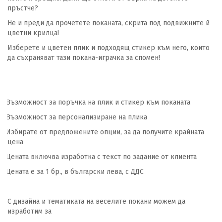
пръстче?
Не и преди да прочетете поканата, скрита под подвижните й
цветни крилца!
Изберете и цветен плик и подходящ стикер към него, които
да съхраняват тази покана-играчка за спомен!
Възможност за поръчка на плик и стикер към поканата
Възможност за персонализиране на плика
Избирате от предложените опции, за да получите крайната
цена
Цената включва изработка с текст по задание от клиента
Цената е за 1 бр., в български лева, с ДДС
С дизайна и тематиката на веселите покани можем да
изработим за