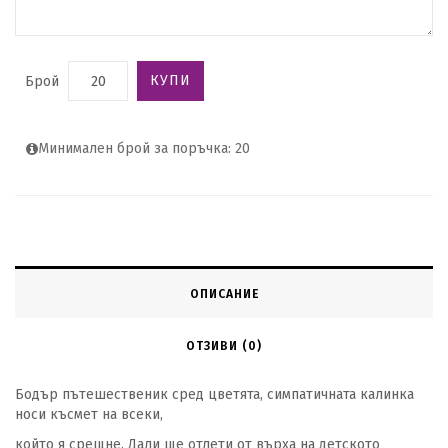
КУПИ
Брой
Минимален брой за поръчка: 20
ОПИСАНИЕ
ОТЗИВИ (0)
Бодър
пътешественик
сред цветята
,
симпатичната калинка
носи късмет на всеки,
който я срещне. Дали ще отлети от върха на детското