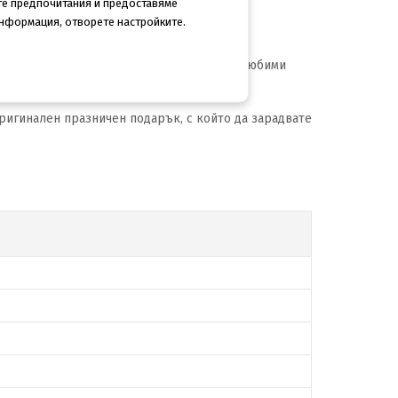
те предпочитания и предоставяме
информация, отворете настройките.
 пред погледа ден след ден с подбрани любими
 лични бележки и напомняния.
ригинален празничен подарък, с който да зарадвате