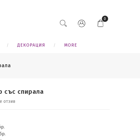
0
ДЕКОРАЦИЯ
MORE
рала
р със спирала
е отзив
бр.
бр.