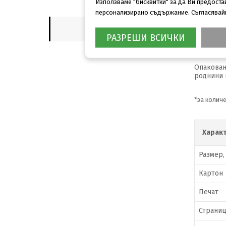
Използваме "бисквитки" за да Ви предост
персонализирано съдържание. Съгласявайки
Класичес
ОПИСАНИЕ
РАЗРЕШИ ВСИЧКИ
Благодар
лица и м
ОТЗИВИ (0)
Практичн
Опакован
роднини 
*
за количе
Харак
Размер,
Картон
Печат
Страни