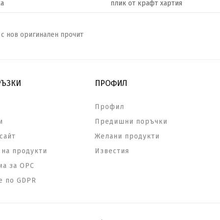
а
плик от крафт хартия
 с нов оригинален прочит
РЪЗКИ
ПРОФИЛ
Профил
и
Предишни поръчки
сайт
Желани продукти
на продукти
Известия
а за ОРС
е по GDPR