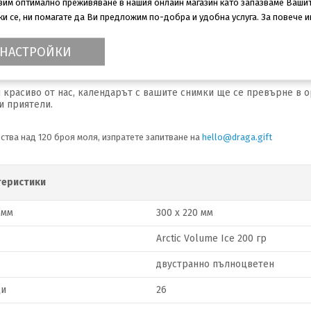
авим оптимално преживяване в нашия онлайн магазин като запазваме Ваши
 се, ни помагате да Ви предложим по-добра и удобна услуга. За повече 
кият модел календар със спирала е с нов, оригинален прочит.
НАСТРОЙКИ
ение на вашите спомени и емоции, листата на календара оживяват
оменти.
о оформление с лесно четими дати и достатъчно място за кратки
 красиво от нас, календарът
с вашите снимки ще се превърне в
о
и приятели.
ства над 120 броя моля, изпратете запитване на
hello@draga.gift
теристики
 мм
300 х 220 мм
Arctic Volume Ice 200 гр
двустранно пълноцветен
ци
26