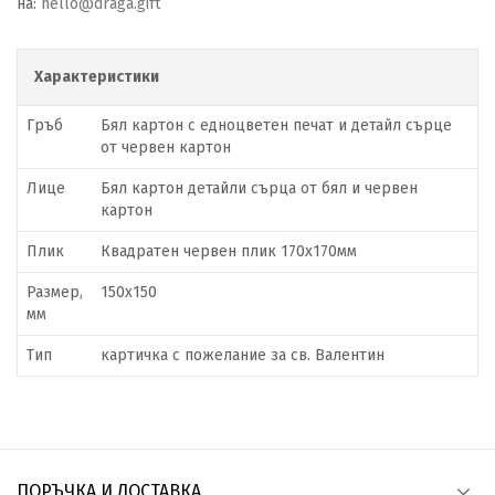
на:
hello@draga.gift
Характеристики
Гръб
Бял картон с едноцветен печат и детайл сърце
от червен картон
Лице
Бял картон детайли сърца от бял и червен
картон
Плик
Квадратен червен плик 170х170мм
Размер,
150х150
мм
Тип
картичка с пожелание за св. Валентин
ПОРЪЧКА И ДОСТАВКА