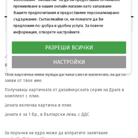
преживяване в нашия онлайн магазин като запазваме
Вашите предпочитания и предоставяме персонализирано
съдържание. Съгласявайки се, ни помагате да Ви
ОПИСАНИЕ
предложим по-добра и удобна услуга. За повече
информация, отворете настройките.
ОТЗИВИ (0)
РАЗРЕШИ ВСИЧКИ
„Обичаме, когото обичаме... сърцето знае най-добре“
НАСТРОЙКИ
И защото твоето сърце принадлежи само на един човек,
тази картичка няма нужда да чака Свети Валентин, за да го
заяви от твое име.
Получаваш картичката от дизайнерската серия на Драга в
комплект с плик.
Цената включва картичка и плик
Цената е за 1 бр., в български лева, с ДДС
За поръчки на едро може да изпратите запитване