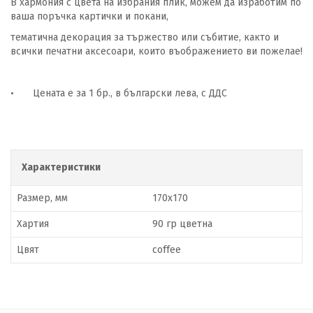
В хармония с цвета на избрания плик, можем да изработим по
ваша поръчка картички и покани,
тематична декорация за тържество или събитие, както и
всички печатни аксесоари, които въображението ви пожелае!
•
Цената е за 1 бр., в български лева, с ДДС
Характеристики
Размер, мм
170x170
Хартия
90 гр цветна
Цвят
coffee