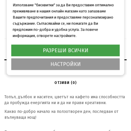
КУПИ
Използваме "бисквитки" за да Ви предоставим оптимално
Брой
преживяване в нашия онлайн магазин като запазваме
Вашите предпочитания и предоставяме персонализирано
съдържание. Съгласявайки се, ни помагате да Ви
Минимален брой за поръчка: 25
предложим по-добра и удобна услуга. За повече
информация, отворете настройките.
РАЗРЕШИ ВСИЧКИ
НАСТРОЙКИ
ОПИСАНИЕ
ОТЗИВИ (0)
Топъл, дълбок и наситен, цветът на кафето има способността
да пробужда енергията ни и да ни прави креативни.
Какво по-добро начало на ползотворен ден, последван от
вълнуваща нощ!