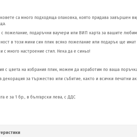
ковете са много подходяща опаковка, която придава завършен вид
ща.
 с пожелание, подаръчни ваучери или ВИП карта за вашите любим
рност в този мини син плик всяко пожелание или подарък ще имат
и с много настроение стил. Нека да е синьо!
ия с цвета на избрания плик, можем да изработим по ваша поръчка
а декорация за тържество или събитие, както и всички печатни а
та е за 1 бр., в български лева, с ДДС
теристики