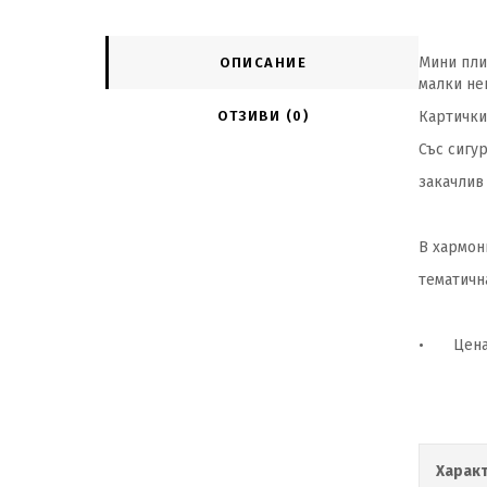
Мини пли
ОПИСАНИЕ
малки не
ОТЗИВИ (0)
Картички
Със сигу
закачлив 
В хармон
тематичн
•
Цена
Харак