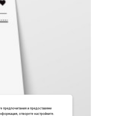
те предпочитания и предоставяме
информация, отворете настройките.