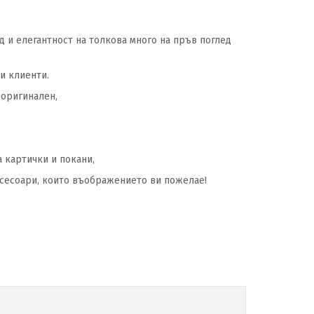
 и елегантност на толкова много на пръв поглед
и клиенти.
 оригинален,
 картички и покани,
ксесоари, които въображението ви пожелае!