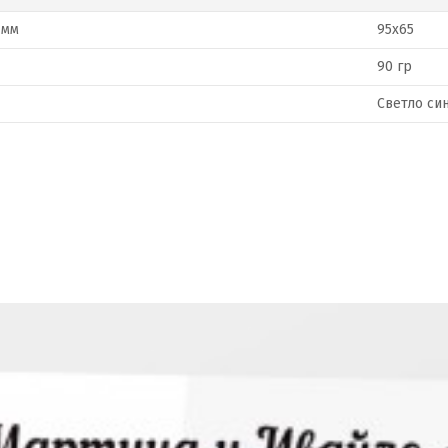
 мм
95x65
90 гр
Светло си
Сходни продукт