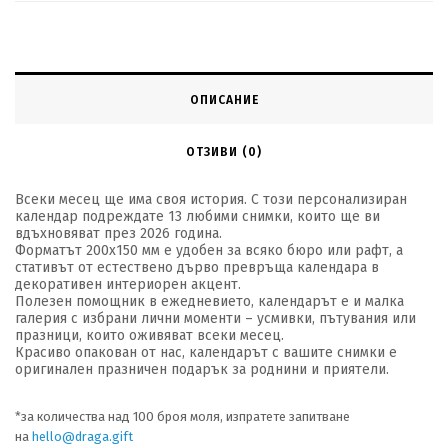
ОПИСАНИЕ
ОТЗИВИ (0)
Всеки месец
ще има
своя история. С този персонализиран
календар
подреждате
13
любими снимки, които ще
ви
вдъхновяват
през
2026
година.
Форматът 200х150 мм е удобен за всяко бюро или рафт, а
статив
ът от естествено дърво
превръща календара в
декоративен интериорен акцент
.
Полезен
помощник в
ежедневието
,
календарът е и
малка
галерия с
избрани
лични моменти – усмивки, пътувания или
празници, които оживяват всеки месец.
Красиво о
пакован
от нас
, календар
ът
с вашите снимки
е
оригинален празничен подарък за роднини и приятели.
*
за количества над 100 броя моля, изпратете запитване
на
hello@draga.gift