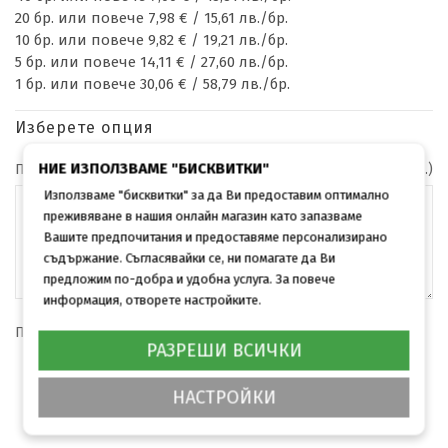
20 бр. или повече 7,98 € / 15,61 лв./бр.
10 бр. или повече 9,82 € / 19,21 лв./бр.
5 бр. или повече 14,11 € / 27,60 лв./бр.
1 бр. или повече 30,06 € / 58,79 лв./бр.
Изберете опция
НИЕ ИЗПОЛЗВАМЕ "БИСКВИТКИ"
Персонализация на календар (рождени дни, важни дати и др.)
Използваме "бисквитки" за да Ви предоставим оптимално
преживяване в нашия онлайн магазин като запазваме
Вашите предпочитания и предоставяме персонализирано
съдържание. Съгласявайки се, ни помагате да Ви
предложим по-добра и удобна услуга. За повече
информация, отворете настройките.
Прикачи архивен файл със снимки (.zip)
ИЗПРАТИ ФАЙЛ
РАЗРЕШИ ВСИЧКИ
НАСТРОЙКИ
КУПИ
Брой