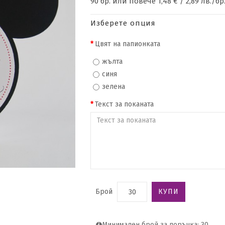
90 бр. или повече 1,48 € / 2,89 лв./бр
Изберете опция
Цвят на папионката
жълта
синя
зелена
Текст за поканата
Брой
КУПИ
Минимален брой за поръчка: 30