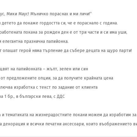
ус, Мики Маус! Мъничко пораснах и ми личи!“
 детето да покаже гордостта си, че е пораснало с година.
работената покана за рожден ден е от три части
и си има уши,
и
елегантна
празнична папийонка.
т опашат
герой
няма търпение да събере децата
на щуро парти!
цвят на папийонката – жълт, зелен или син
от предложените опции, за да получите крайната цена
лючва изработка с текст по задание от клиента
а 1 бр., в български лева, с ДДС
а и тематиката на жизнерадостните покани можем да изработим з
а декорация и всички печатни аксесоари, които въображението в