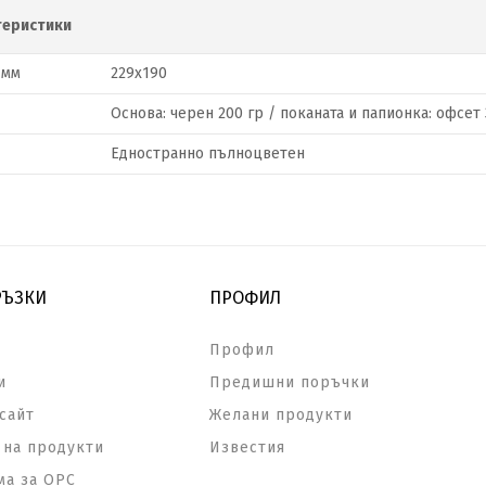
теристики
 мм
229х190
Основа: черен 200 гр / поканата и папионка: офсет 
Едностранно пълноцветен
РЪЗКИ
ПРОФИЛ
Профил
и
Предишни поръчки
сайт
Желани продукти
на продукти
Известия
а за ОРС