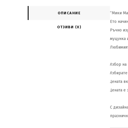
“Мики Ма
ОПИСАНИЕ
Ето начин
ОТЗИВИ (0)
Ръчно из
муцунка 
Л
юбим
ия
Избор на 
·
Избирате 
·
Цената вк
·
Цената е з
·
С дизайн
празничн