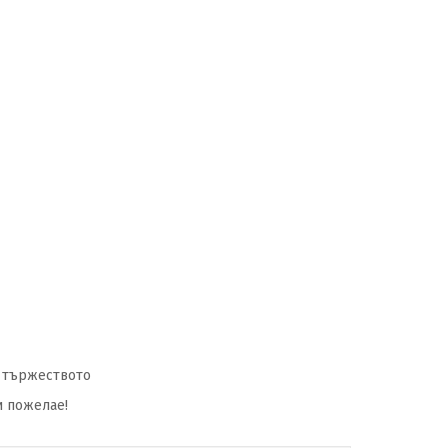
а тържеството
и пожелае!