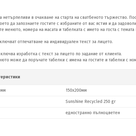
са нетърпеливи в очакване на старта на сватбеното тържество. По
което да запознаете гостите с избраните от вас ястия и да задов
 менюто, номера на масата и табелката с името на госта с темата 
ключват отпечатване на индивидуален текст за лицето.
ключва изработка с текст за лицето по задание от клиента.
нюто може да поръчате табелки с имена на гостите и табелки с ном
теристики
 мм
150х200мм
Sunshine Recycled 250 gr
едностранно пълноцветен