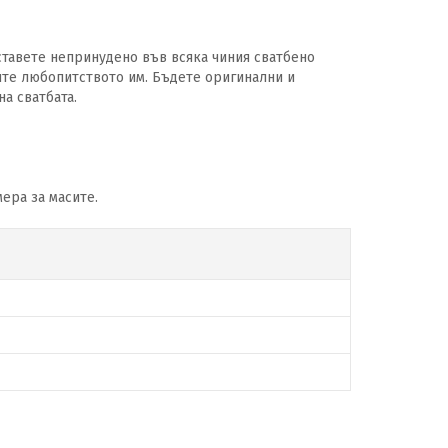
ставете непринудено във всяка чиния сватбено
олите любопитството им. Бъдете оригинални и
на сватбата.
ера за масите.