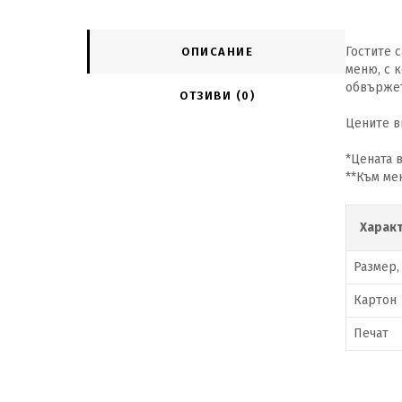
Гостите 
ОПИСАНИЕ
меню, с 
обвържете
ОТЗИВИ (0)
Цените в
*Цената в
**Към ме
Харак
Размер,
Картон
Печат