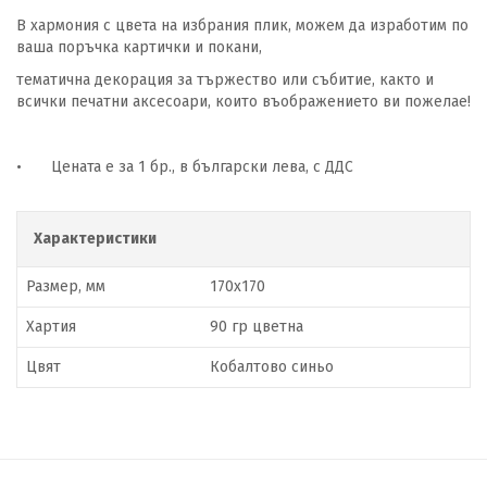
В хармония с цвета на избрания плик, можем да изработим по
ваша поръчка картички и покани,
тематична декорация за тържество или събитие, както и
всички печатни аксесоари, които въображението ви пожелае!
•
Цената е за 1 бр., в български лева, с ДДС
Характеристики
Размер, мм
170x170
Хартия
90 гр цветна
Цвят
Кобалтово синьо