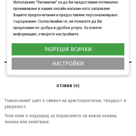
Използваме "бисквитки" за да Ви предоставим оптимално
КУПИ
Брой
преживяване в нашия онлайн магазин като запазваме
Вашите предпочитания и предоставяме персонализирано
съдържание. Съгласявайки се, ни помагате да Ви
Минимален брой за поръчка: 25
предложим по-добра и удобна услуга. За повече
информация, отворете настройките.
РАЗРЕШИ ВСИЧКИ
НАСТРОЙКИ
ОПИСАНИЕ
ОТЗИВИ (0)
Т
ъмносиният цвят е символ на аристократизъм, твърдост и
увереност.
Този плик е подходящ за поднасянето на важна новина,
покана или запитване.